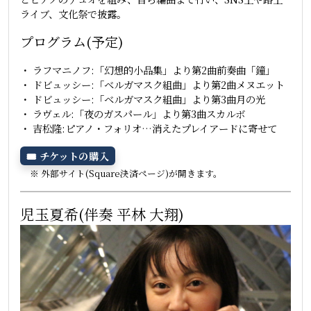
ライブ、文化祭で披露。
プログラム(予定)
・ ラフマニノフ:「幻想的小品集」より第2曲前奏曲「鐘」
・ ドビュッシー:「ベルガマスク組曲」より第2曲メヌエット
・ ドビュッシー:「ベルガマスク組曲」より第3曲月の光
・ ラヴェル:「夜のガスパール」より第3曲スカルボ
・ 吉松隆:ピアノ・フォリオ…消えたプレイアードに寄せて
🎟 チケットの購入
※ 外部サイト(Square決済ページ)が開きます。
児玉夏希(伴奏 平林 大翔)