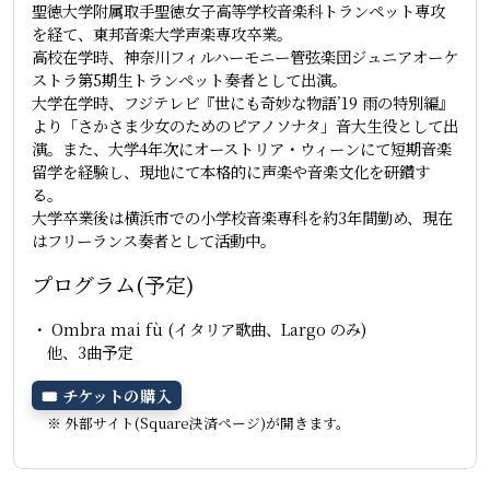
聖徳大学附属取手聖徳女子高等学校音楽科トランペット専攻
を経て、東邦音楽大学声楽専攻卒業。
高校在学時、神奈川フィルハーモニー管弦楽団ジュニアオーケ
ストラ第5期生トランペット奏者として出演。
大学在学時、フジテレビ『世にも奇妙な物語’19 雨の特別編』
より「さかさま少女のためのピアノソナタ」音大生役として出
演。また、大学4年次にオーストリア・ウィーンにて短期音楽
留学を経験し、現地にて本格的に声楽や音楽文化を研鑽す
る。
大学卒業後は横浜市での小学校音楽専科を約3年間勤め、現在
はフリーランス奏者として活動中。
プログラム(予定)
・ Ombra mai fù (イタリア歌曲、Largo のみ)
他、3曲予定
🎟 チケットの購入
※ 外部サイト(Square決済ページ)が開きます。