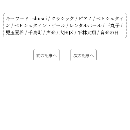
キーワード :
shusei
/
クラシック
/
ピアノ
/
ベヒシュタイ
ン
/
ベヒシュタイン・ザール
/
レンタルホール
/
下丸子
/
児玉夏希
/
千鳥町
/
声楽
/
大田区
/
平林大翔
/
音楽の日
前の記事へ
次の記事へ