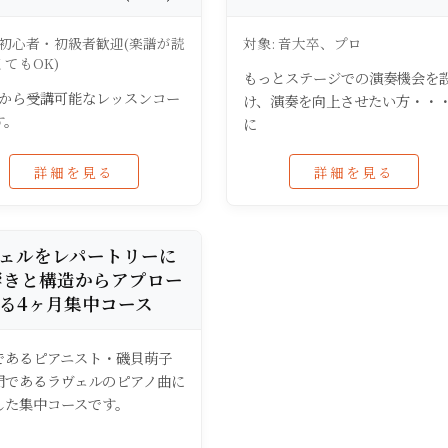
 初心者・初級者歓迎(楽譜が読
対象: 音大卒、プロ
てもOK)
もっとステージでの演奏機会を
回から受講可能なレッスンコー
け、演奏を向上させたい方・・
す。
に
詳細を見る
詳細を見る
ェルをレパートリーに
響きと構造からアプロー
る4ヶ月集中コース
であるピアニスト・磯貝萌子
門であるラヴェルのピアノ曲に
した集中コースです。