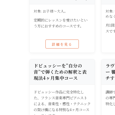
対象: お子様〜大人。
対象:
めなく
定期的にレッスンを受けたいとい
月1
う方におすすめのコースです。
スで
詳細を見る
ドビュッシーを”自分の
ラヴ
音”で弾くための解釈と表
ー 
現法4ヶ月集中コース
チす
ドビュッシー作品に完全特化し
講師
た、フランス音楽専門ピアニスト
の専
による、音楽性・感性・テクニック
特化
の架け橋になる特別な4ヶ月コース