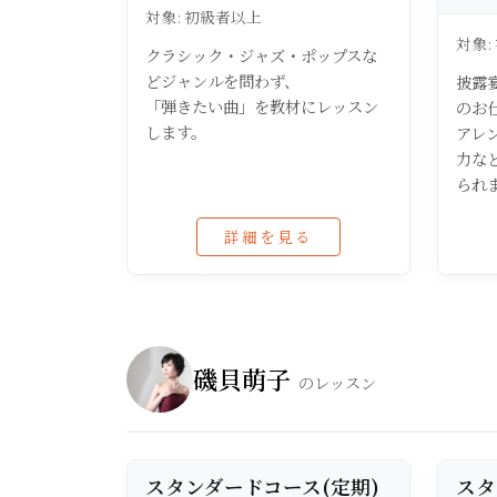
対象: 初級者以上
対象:
クラシック・ジャズ・ポップスな
どジャンルを問わず、
披露
「弾きたい曲」を教材にレッスン
のお
します。
アレ
力な
られ
詳細を見る
磯貝萌子
のレッスン
スタンダードコース(定期)
スタ