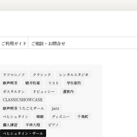
ご利用ガイド
ご相談・お問合せ
ラフマニノフ
クラシック
レンタルスタジオ
歌声喫茶
鶴井弥葉
リスト
学生割引
ガスタルドン
ドビュッシー
道案内
CLASSICSHOWCASE
歌声喫茶 うたごえザール
jazz
ベヒシュタイン
唱歌
ディズニー
千鳥町
個人練習
平林大翔
ピアノ
ベヒシュタイン・ザール