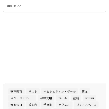
more >>
歌声喫茶
リスト
ベヒシュタイン・ザール
第九
ガラ・コンサート
平林大翔
ホール
童謡
shusei
音楽の日
道案内
千鳥町
ラヴェル
ピアノスペース