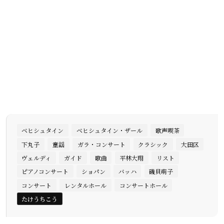
ベヒシュタイン
ベヒシュタイン・ザール
歌声喫茶
下丸子
童謡
ガラ・コンサート
クラシック
大田区
ヴェルディ
ガイド
歌曲
平林大翔
リスト
ピアノコンサート
ショパン
バッハ
磯貝萌子
コンサート
レンタルホール
コンサートホール
たけうちこう