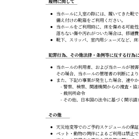
履物に関して
当ホールに入室の際には、履いてきた靴で
備え付けの靴箱をご利用ください。
当ホールをご利用時に、床を傷める可能性
落ちない傷や汚れがついた場合は、修繕費
靴下、スリッパ、室内用シューズなど、床
犯罪行為、その他法律・条例等に反する行為
当ホールの利用者、および当ホールが被害
その場合、当ホールの管理者の判断により
また、下記の事案が発生した場合、速やか
- 警察、検察、関連機関からの捜査・協
- 裁判所命令
- その他、日本国の法令に基づく開示請
その他
天災地変等でのご予約スケジュールの保証
ペット・動物の同伴によるご利用は禁止で