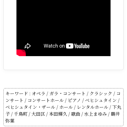
キーワード :
オペラ
/
ガラ・コンサート
/
クラシック
/
コ
ンサート
/
コンサートホール
/
ピアノ
/
ベヒシュタイン
/
ベヒシュタイン・ザール
/
ホール
/
レンタルホール
/
下丸
子
/
千鳥町
/
大田区
/
本田輝久
/
歌曲
/
水上まゆみ
/
鶴井
弥葉